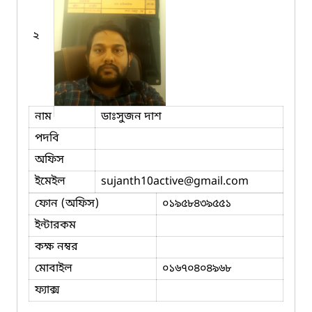
২
নাম
ডাঃসুজন দাশ
পদবি
অফিস
ইমেইল
sujanth10active
@gmail.com
ফোন (অফিস)
০১৯৫৮৪৩৯৫৫১
ইন্টারকম
কক্ষ নম্বর
মোবাইল
০১৬৭০৪০৪৯৬৮
ফ্যাক্স