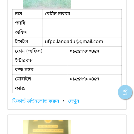
নাম
রেমিন চাকমা
পদবি
অফিস
ইমেইল
ufpo.langadu
@gmail.com
ফোন (অফিস)
০১৫৫৬৭০০৪৫৭
ইন্টারকম
কক্ষ নম্বর
মোবাইল
০১৫৫৬৭০০৪৫৭
ফ্যাক্স
ভিকার্ড ডাউনলোড করুন
•
দেখুন