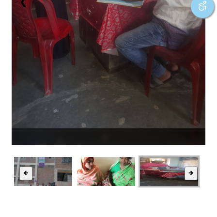
❮
❯
🡸
🡺